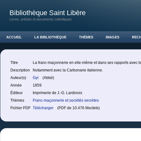
Bibliothèque Saint Libère
Livres, articles et documents catholiques
ACCUEIL
LA BIBLIOTHÈQUE
THÈMES
IMAGES
REC
Titre
La franc-maçonnerie en elle-même et dans ses rapports avec le
Description
Notamment avec la Carbonarie italienne.
Auteur(s)
Gyr
(Abbé)
Année
1859
Éditeur
Imprimerie de J.-G. Lardinois
Thèmes
Franc-maçonnerie et sociétés secrètes
Fichier PDF
Télécharger
(PDF de 10.476 Moctets)