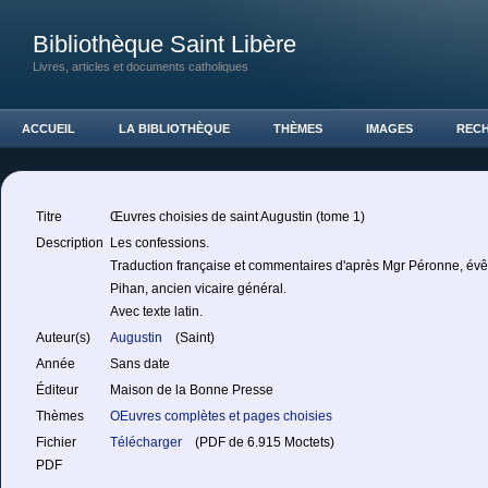
Bibliothèque Saint Libère
Livres, articles et documents catholiques
ACCUEIL
LA BIBLIOTHÈQUE
THÈMES
IMAGES
REC
Titre
Œuvres choisies de saint Augustin (tome 1)
Description
Les confessions.
Traduction française et commentaires d'après Mgr Péronne, évê
Pihan, ancien vicaire général.
Avec texte latin.
Auteur(s)
Augustin
(Saint)
Année
Sans date
Éditeur
Maison de la Bonne Presse
Thèmes
OEuvres complètes et pages choisies
Fichier
Télécharger
(PDF de 6.915 Moctets)
PDF