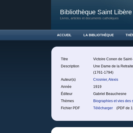
Bibliothèque Saint Libère
Livres, articles et documents catholiques
ACCUEIL
LA BIBLIOTHÈQUE
THÈ
Titre
Victoire Conen de Saint
Description
Une Dame de la Retraite
(1761-1794)
Auteur(s)
Crosnier, Alexis
Année
1919
Éditeur
Gabriel Beauchesne
Thèmes
Biographies et vies des 
Fichier PDF
Télécharger
(PDF de 15