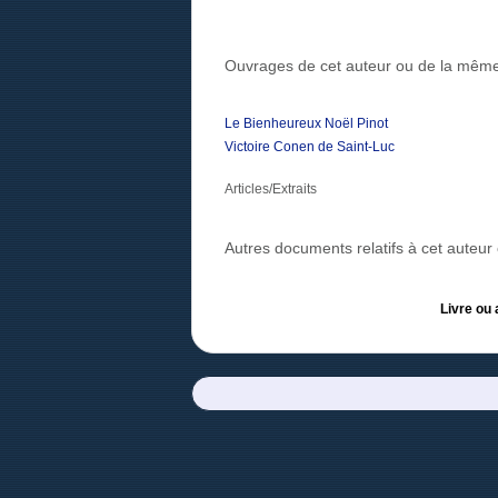
Ouvrages de cet auteur ou de la même
Le Bienheureux Noël Pinot
Victoire Conen de Saint-Luc
Articles/Extraits
Autres documents relatifs à cet auteu
Livre ou 