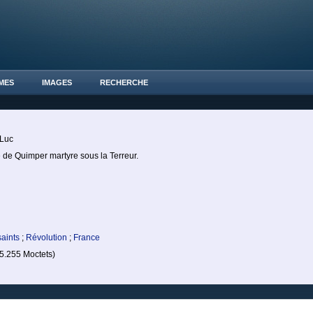
MES
IMAGES
RECHERCHE
-Luc
 de Quimper martyre sous la Terreur.
saints
;
Révolution
;
France
.255 Moctets)