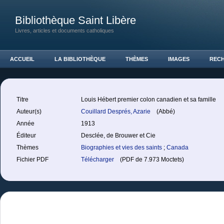
Bibliothèque Saint Libère
Livres, articles et documents catholiques
ACCUEIL
LA BIBLIOTHÈQUE
THÈMES
IMAGES
REC
Titre
Louis Hébert premier colon canadien et sa famille
Auteur(s)
Couillard Després, Azarie
(Abbé)
Année
1913
Éditeur
Desclée, de Brouwer et Cie
Thèmes
Biographies et vies des saints
;
Canada
Fichier PDF
Télécharger
(PDF de 7.973 Moctets)