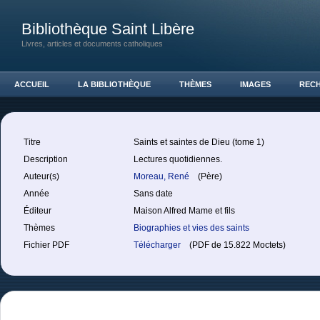
Bibliothèque Saint Libère
Livres, articles et documents catholiques
ACCUEIL
LA BIBLIOTHÈQUE
THÈMES
IMAGES
REC
Titre
Saints et saintes de Dieu (tome 1)
Description
Lectures quotidiennes.
Auteur(s)
Moreau, René
(Père)
Année
Sans date
Éditeur
Maison Alfred Mame et fils
Thèmes
Biographies et vies des saints
Fichier PDF
Télécharger
(PDF de 15.822 Moctets)