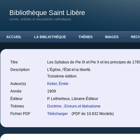
Bibliothèque Saint Libère
Livres, articles et documents catholiques
ACCUEIL
LA BIBLIOTHÈQUE
THÈMES
IMAGES
REC
Titre
Les Syllabus de Pie IX et Pie X et les principes de 178
Description
L'Église, l'État et la liberté.
Troisième édition.
Auteur(s)
Keller, Émile
Année
1909
Éditeur
P. Lethielleux, Libraire-Éditeur
Thèmes
Doctrine
;
Erreurs et libéralisme
Fichier PDF
Télécharger
(PDF de 10.832 Moctets)