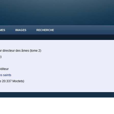
MES
IMAGES
RECHERCHE
 directeur des âmes (tome 2)
)
éditeur
es saints
 20.337 Moctets)