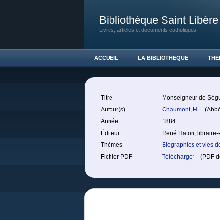
Bibliothèque Saint Libère
Livres, articles et documents catholiques
ACCUEIL
LA BIBLIOTHÈQUE
THÈ
Titre
Monseigneur de Ségur
Auteur(s)
Chaumont, H.
(Abbé
Année
1884
Éditeur
René Haton, libraire-
Thèmes
Biographies et vies d
Fichier PDF
Télécharger
(PDF de