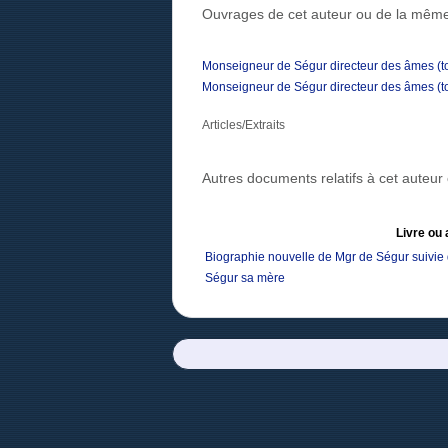
Ouvrages de cet auteur ou de la même
Monseigneur de Ségur directeur des âmes (t
Monseigneur de Ségur directeur des âmes (t
Articles/Extraits
Autres documents relatifs à cet auteu
Livre ou 
Biographie nouvelle de Mgr de Ségur suivie 
Ségur sa mère