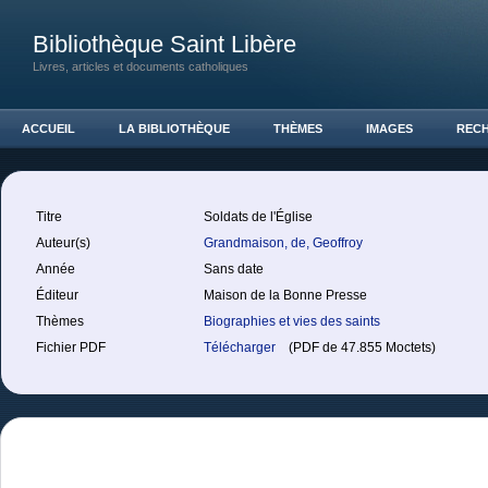
Bibliothèque Saint Libère
Livres, articles et documents catholiques
ACCUEIL
LA BIBLIOTHÈQUE
THÈMES
IMAGES
REC
Titre
Soldats de l'Église
Auteur(s)
Grandmaison, de, Geoffroy
Année
Sans date
Éditeur
Maison de la Bonne Presse
Thèmes
Biographies et vies des saints
Fichier PDF
Télécharger
(PDF de 47.855 Moctets)