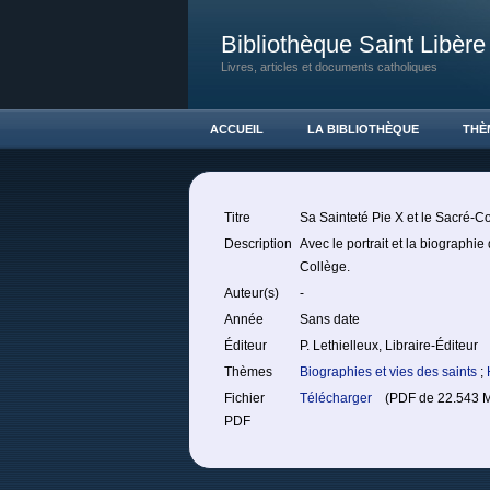
Bibliothèque Saint Libère
Livres, articles et documents catholiques
ACCUEIL
LA BIBLIOTHÈQUE
THÈ
Titre
Sa Sainteté Pie X et le Sacré-C
Description
Avec le portrait et la biographi
Collège.
Auteur(s)
-
Année
Sans date
Éditeur
P. Lethielleux, Libraire-Éditeur
Thèmes
Biographies et vies des saints
;
Fichier
Télécharger
(PDF de 22.543 M
PDF