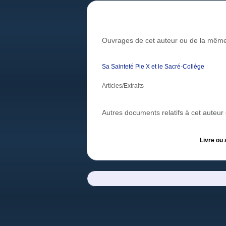
Ouvrages de cet auteur ou de la même
Sa Sainteté Pie X et le Sacré-Collège
Articles/Extraits
Autres documents relatifs à cet auteu
Livre ou 