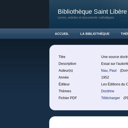
Bibliothèque Saint Libère
Livres, articles et documents catholiques
ACCUEIL
LA BIBLIOTHÈQUE
THÈ
Titre
Une source doctri
Description
Essai sur l'autor
Auteur(s)
Nau, Paul
(Dom
Année
1952
Éditeur
Les Éditions du 
Thèmes
Doctrine
Fichier PDF
Télécharger
(PDF