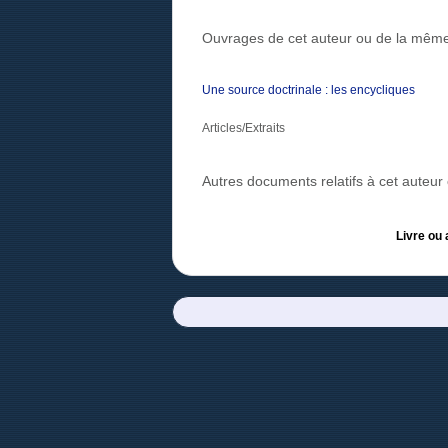
Ouvrages de cet auteur ou de la même
Une source doctrinale : les encycliques
Articles/Extraits
Autres documents relatifs à cet auteu
Livre ou 