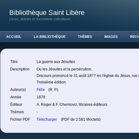
Bibliothèque Saint Libère
Livres, articles et documents catholiques
ACCUEIL
LA BIBLIOTHÈQUE
THÈMES
IMAGES
REC
Titre
La guerre aux Jésuites
Description
Ou les Jésuites et la persécution.
Discours prononcé le 31 août 1877 en l'église du Jésus, rue 
Troisième édition.
Auteur(s)
Félix
(R. P.)
Année
1878
Éditeur
A. Roger & F. Chernoviz, libraires-éditeurs
Thèmes
-
Fichier PDF
Télécharger
(PDF de 2.581 Moctets)