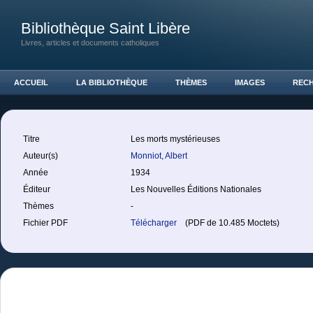
Bibliothèque Saint Libère
Livres, articles et documents catholiques
ACCUEIL
LA BIBLIOTHÈQUE
THÈMES
IMAGES
REC
Titre
Les morts mystérieuses
Auteur(s)
Monniot, Albert
Année
1934
Éditeur
Les Nouvelles Éditions Nationales
Thèmes
-
Fichier PDF
Télécharger
(PDF de 10.485 Moctets)