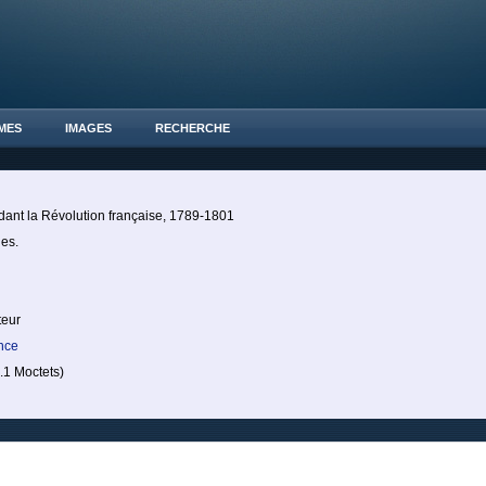
MES
IMAGES
RECHERCHE
dant la Révolution française, 1789-1801
ues.
teur
nce
1 Moctets)