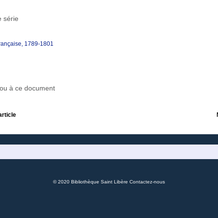
 série
française, 1789-1801
r ou à ce document
article
© 2020 Bibliothèque Saint Libère
Contactez-nous