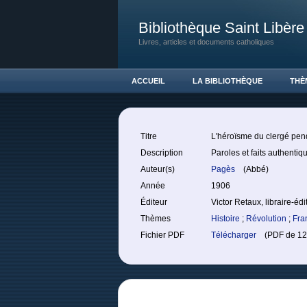
Bibliothèque Saint Libère
Livres, articles et documents catholiques
ACCUEIL
LA BIBLIOTHÈQUE
THÈ
Titre
L'héroïsme du clergé pen
Description
Paroles et faits authentiq
Auteur(s)
Pagès
(Abbé)
Année
1906
Éditeur
Victor Retaux, libraire-édi
Thèmes
Histoire
;
Révolution
;
Fra
Fichier PDF
Télécharger
(PDF de 12.