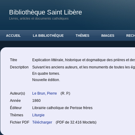
Bibliothèque Saint Libère
Livres, articles et documents catholiques
ACCUEIL
LA BIBLIOTHÈQUE
THÈMES
IMAGES
REC
Titre
Explication littérale, historique et dogmatique des prières et 
Description
Suivant les anciens auteurs, et les monuments de toutes les é
En quatre tomes.
Nouvelle édition.
Auteur(s)
Le Brun, Pierre
(R. P.)
Année
1860
Éditeur
Librairie catholique de Perisse frères
Thèmes
Liturgie
Fichier PDF
Télécharger
(PDF de 32.416 Moctets)