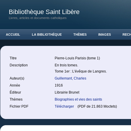
Bibliothèque Saint Libère
Livres, articles et documents catholiques
ACCUEIL
LA BIBLIOTHÈQUE
THÈMES
IMAGES
REC
Titre
Pierre-Louis Parisis (tome 1)
Description
En trois tomes.
Tome 1er : L'évêque de Langres.
Auteur(s)
Guillemant, Charles
Année
1916
Éditeur
Librairie Brunet
Thèmes
Biographies et vies des saints
Fichier PDF
Télécharger
(PDF de 21.863 Moctets)