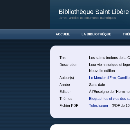
Bibliothèque Saint Libère
Livres, articles et documents catholiques
ACCUEIL
LA BIBLIOTHÈQUE
THÈ
Titre
Les saints bretons de la
Description
Leur vie historique et lég
Nouvelle édition.
Auteur(s)
Le Mercier d'Erm, Camill
Année
Sans date
Éditeur
À l'Enseigne de l'Hermine
Thèmes
Biographies et vies des sa
Fichier PDF
Télécharger
(PDF de 10.