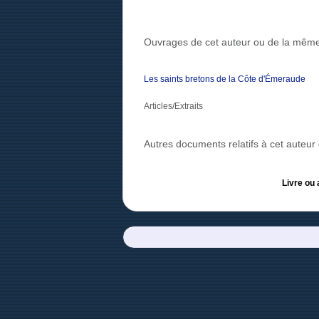
Ouvrages de cet auteur ou de la même
Les saints bretons de la Côte d'Émeraude
Articles/Extraits
Autres documents relatifs à cet auteu
Livre ou 