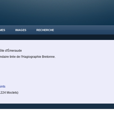
MES
IMAGES
RECHERCHE
 Côte d'Émeraude
endaire tirée de l'Hagiographie Bretonne.
e
ints
224 Moctets)