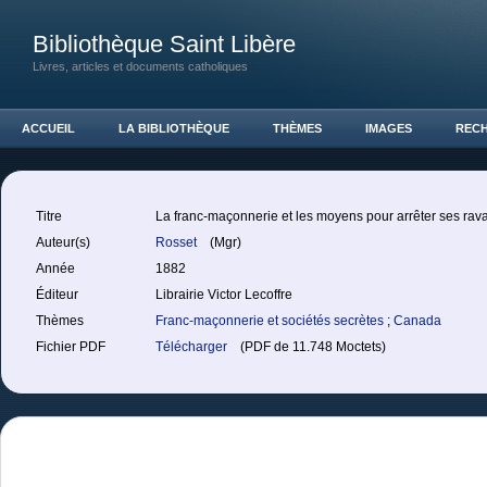
Bibliothèque Saint Libère
Livres, articles et documents catholiques
ACCUEIL
LA BIBLIOTHÈQUE
THÈMES
IMAGES
REC
Titre
La franc-maçonnerie et les moyens pour arrêter ses rav
Auteur(s)
Rosset
(Mgr)
Année
1882
Éditeur
Librairie Victor Lecoffre
Thèmes
Franc-maçonnerie et sociétés secrètes
;
Canada
Fichier PDF
Télécharger
(PDF de 11.748 Moctets)