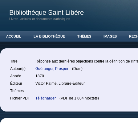
Bibliothèque Saint Libère
Livres, articles et documents catholiques
ACCUEIL
LA BIBLIOTHÈQUE
THÈMES
IMAGES
REC
Titre
Réponse aux dernières objections contre la définition de l'infai
Auteur(s)
Guéranger, Prosper
(Dom)
Année
1870
Éditeur
Victor Palmé, Libraire-Éditeur
Thèmes
-
Fichier PDF
Télécharger
(PDF de 1.804 Moctets)