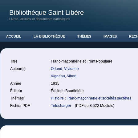
Bibliothèque Saint Libère
Livres, articles et documents catholiques
ACCUEIL
LA BIBLIOTHÈQUE
THÈMES
IMAGES
REC
Titre
Franc-maçonnerie et Front Populaire
Auteur(s)
Orland, Vivienne
Vigneau, Albert
Année
1935
Éditeur
Éditions Baudinière
Thèmes
Histoire
;
Franc-maçonnerie et sociétés secrètes
Fichier PDF
Télécharger
(PDF de 8.522 Moctets)