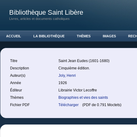
Bibliothèque Saint Libère
Livres, articles et documents catholiques
ACCUEIL
LA BIBLIOTHÈQUE
THÈMES
IMAGES
REC
Titre
Saint Jean Eudes (1601-1680)
Description
Cinquième édition.
Auteur(s)
Joly, Henri
Année
1926
Éditeur
Librairie Victor Lecoffre
Thèmes
Biographies et vies des saints
Fichier PDF
Télécharger
(PDF de 0.791 Moctets)