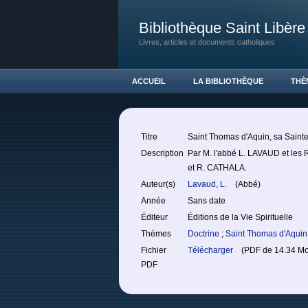
Bibliothèque Saint Libère
Livres, articles et documents catholiques
ACCUEIL
LA BIBLIOTHÈQUE
THÈ
Titre
Saint Thomas d'Aquin, sa Saintet
Description
Par M. l'abbé L. LAVAUD et l
et R. CATHALA.
Auteur(s)
Lavaud, L.
(Abbé)
Année
Sans date
Éditeur
Éditions de la Vie Spirituelle
Thèmes
Doctrine
;
Saint Thomas d'Aquin
Fichier
Télécharger
(PDF de 14.34 Moc
PDF