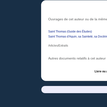
Ouvrages de cet auteur ou de la même
Saint Thomas (Guide des Études)
Saint Thomas d'Aquin, sa Sainteté, sa Doctrine
Articles/Extraits
Autres documents relatifs à cet auteu
Livre ou 