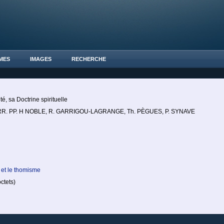
MES
IMAGES
RECHERCHE
é, sa Doctrine spirituelle
es RR. PP. H NOBLE, R. GARRIGOU-LAGRANGE, Th. PÈGUES, P. SYNAVE
 et le thomisme
tets)