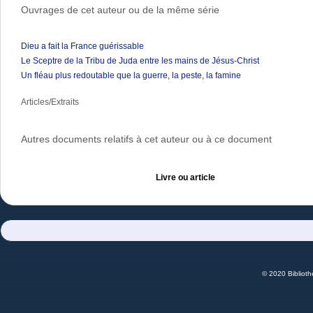
Ouvrages de cet auteur ou de la même série
Dieu a fait la France guérissable
Le Sceptre de la Tribu de Juda entre les mains de Jésus-Christ
Un fléau plus redoutable que la guerre, la peste, la famine
Articles/Extraits
Autres documents relatifs à cet auteur ou à ce document
Livre ou article
© 2020 Bibliot