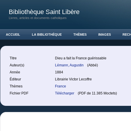
Bibliothèque Saint Libère
Livres, articles et documents catholiques
ACCUEIL
LA BIBLIOTHÈQUE
THÈMES
IMAGES
REC
Titre
Dieu a fait la France guérissable
Auteur(s)
Lémann, Augustin
(Abbé)
Année
1884
Éditeur
Librairie Victor Lecoffre
Thèmes
France
Fichier PDF
Télécharger
(PDF de 11.385 Moctets)