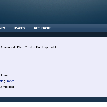
MES
IMAGES
RECHERCHE
 Serviteur de Dieu, Charles-Dominique Albini
olique
ints
;
France
3 Moctets)