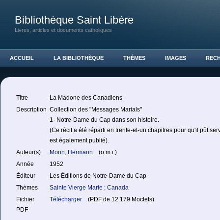
Bibliothèque Saint Libère
Livres, articles et documents catholiques
ACCUEIL
LA BIBLIOTHÈQUE
THÈMES
IMAGES
REC
Titre
La Madone des Canadiens
Description
Collection des "Messages Marials"
1- Notre-Dame du Cap dans son histoire.
(Ce récit a été réparti en trente-et-un chapitres pour qu'il pût se
est également publié).
Auteur(s)
Morin, Hermann
(o.m.i.)
Année
1952
Éditeur
Les Éditions de Notre-Dame du Cap
Thèmes
Sainte Vierge Marie
;
Canada
Fichier
Télécharger
(PDF de 12.179 Moctets)
PDF