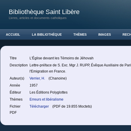
Bibliothèque Saint Libère
Livres, articles et documents catholiques
ACCUEIL
LA BIBLIOTHÈQUE
THÈMES
IMAGES
REC
Titre
L'Église devant les Témoins de Jéhovah
Description
Lettre-préface de S. Exc. Mgr J. RUPP, Évêque Auxiliaire de Par
l'Emigration en France.
Auteur(s)
Verrier, H.
(Chanoine)
Année
1957
Éditeur
Les Éditions Polyglottes
Thèmes
Erreurs et libéralisme
Fichier
Télécharger
(PDF de 19.855 Moctets)
PDF