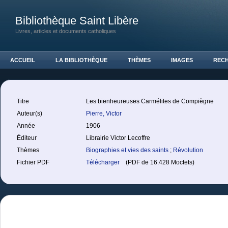
Bibliothèque Saint Libère
Livres, articles et documents catholiques
ACCUEIL
LA BIBLIOTHÈQUE
THÈMES
IMAGES
REC
Titre
Les bienheureuses Carmélites de Compiègne
Auteur(s)
Pierre, Victor
Année
1906
Éditeur
Librairie Victor Lecoffre
Thèmes
Biographies et vies des saints
;
Révolution
Fichier PDF
Télécharger
(PDF de 16.428 Moctets)