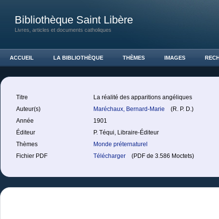
Bibliothèque Saint Libère
Livres, articles et documents catholiques
ACCUEIL
LA BIBLIOTHÈQUE
THÈMES
IMAGES
REC
Titre
La réalité des apparitions angéliques
Auteur(s)
Maréchaux, Bernard-Marie
(R. P. D.)
Année
1901
Éditeur
P. Téqui, Libraire-Éditeur
Thèmes
Monde préternaturel
Fichier PDF
Télécharger
(PDF de 3.586 Moctets)