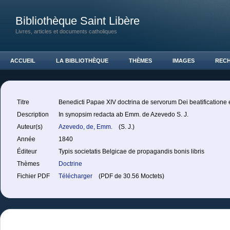
Bibliothèque Saint Libère
Livres, articles et documents catholiques
ACCUEIL
LA BIBLIOTHÈQUE
THÈMES
IMAGES
REC
Titre
Benedicti Papae XIV doctrina de servorum Dei beatificatione
Description
In synopsim redacta ab Emm. de Azevedo S. J.
Auteur(s)
Azevedo, de, Emm.
(S. J.)
Année
1840
Éditeur
Typis societatis Belgicae de propagandis bonis libris
Thèmes
Doctrine
Fichier PDF
Télécharger
(PDF de 30.56 Moctets)