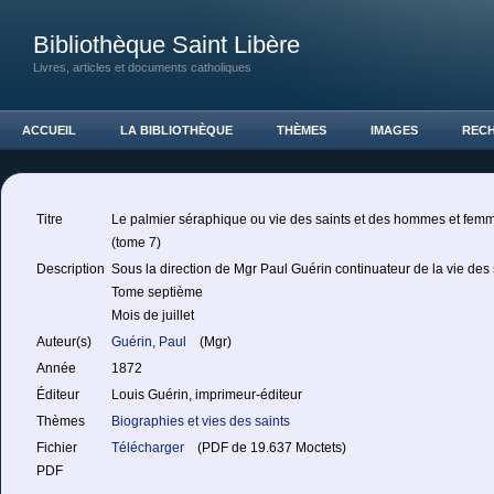
Bibliothèque Saint Libère
Livres, articles et documents catholiques
ACCUEIL
LA BIBLIOTHÈQUE
THÈMES
IMAGES
REC
Titre
Le palmier séraphique ou vie des saints et des hommes et femme
(tome 7)
Description
Sous la direction de Mgr Paul Guérin continuateur de la vie des sa
Tome septième
Mois de juillet
Auteur(s)
Guérin, Paul
(Mgr)
Année
1872
Éditeur
Louis Guérin, imprimeur-éditeur
Thèmes
Biographies et vies des saints
Fichier
Télécharger
(PDF de 19.637 Moctets)
PDF