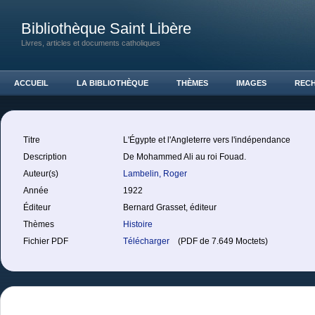
Bibliothèque Saint Libère
Livres, articles et documents catholiques
ACCUEIL
LA BIBLIOTHÈQUE
THÈMES
IMAGES
REC
Titre
L'Égypte et l'Angleterre vers l'indépendance
Description
De Mohammed Ali au roi Fouad.
Auteur(s)
Lambelin, Roger
Année
1922
Éditeur
Bernard Grasset, éditeur
Thèmes
Histoire
Fichier PDF
Télécharger
(PDF de 7.649 Moctets)