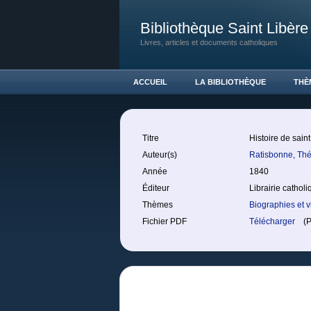
Bibliothèque Saint Libère
Livres, articles et documents catholiques
ACCUEIL
LA BIBLIOTHÈQUE
THÈ
Titre
Histoire de sain
Auteur(s)
Ratisbonne, Th
Année
1840
Éditeur
Librairie cathol
Thèmes
Biographies et v
Fichier PDF
Télécharger
(PD