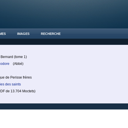
MES
IMAGES
RECHERCHE
t Bernard (tome 1)
éodore
(Abbé)
ique de Perisse frères
ies des saints
F de 13.704 Moctets)