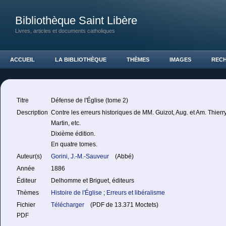
Bibliothèque Saint Libère
Livres, articles et documents catholiques
ACCUEIL
LA BIBLIOTHÈQUE
THÈMES
IMAGES
REC
Titre
Défense de l'Église (tome 2)
Description
Contre les erreurs historiques de MM. Guizot, Aug. et Am. Thierr
Martin, etc.
Dixième édition.
En quatre tomes.
Auteur(s)
Gorini, J.-M.-Sauveur
(Abbé)
Année
1886
Éditeur
Delhomme et Briguet, éditeurs
Thèmes
Histoire de l'Église
;
Erreurs et libéralisme
Fichier
Télécharger
(PDF de 13.371 Moctets)
PDF