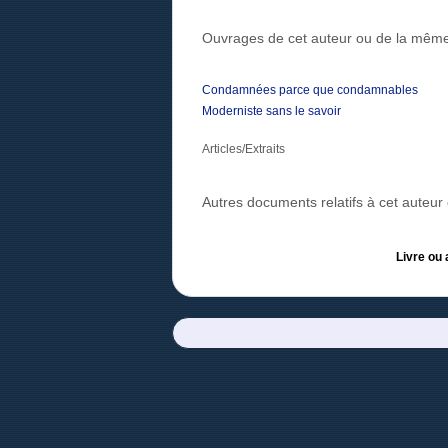
Ouvrages de cet auteur ou de la même
Condamnées parce que condamnables
Moderniste sans le savoir
Articles/Extraits
Autres documents relatifs à cet auteu
Livre ou 