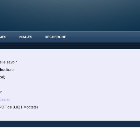
MES
IMAGES
RECHERCHE
 le savoir
tructions.
bé)
r
alisme
DF de 3.021 Moctets)