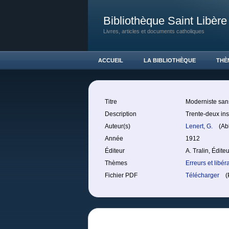
Bibliothèque Saint Libère
Livres, articles et documents catholiques
ACCUEIL
LA BIBLIOTHÈQUE
THÈ
Titre
Moderniste sans
Description
Trente-deux ins
Auteur(s)
Lenert, G.
(Ab
Année
1912
Éditeur
A. Tralin, Éditeu
Thèmes
Erreurs et libér
Fichier PDF
Télécharger
(P