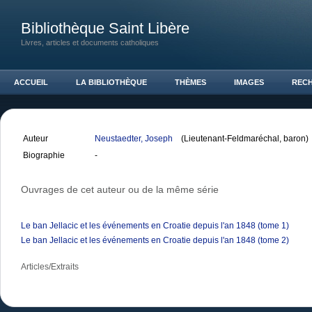
Bibliothèque Saint Libère
Livres, articles et documents catholiques
ACCUEIL
LA BIBLIOTHÈQUE
THÈMES
IMAGES
REC
Auteur
Neustaedter, Joseph
(Lieutenant-Feldmaréchal, baron)
Biographie
-
Ouvrages de cet auteur ou de la même série
Le ban Jellacic et les événements en Croatie depuis l'an 1848 (tome 1)
Le ban Jellacic et les événements en Croatie depuis l'an 1848 (tome 2)
Articles/Extraits