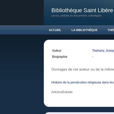
Bibliothèque Saint Libère
Livres, articles et documents catholiques
ACCUEIL
LA BIBLIOTHÈQUE
THÈ
Auteur
Téphany, Jose
Biographie
-
Ouvrages de cet auteur ou de la même
Histoire de la persécution religieuse dans l
Articles/Extraits