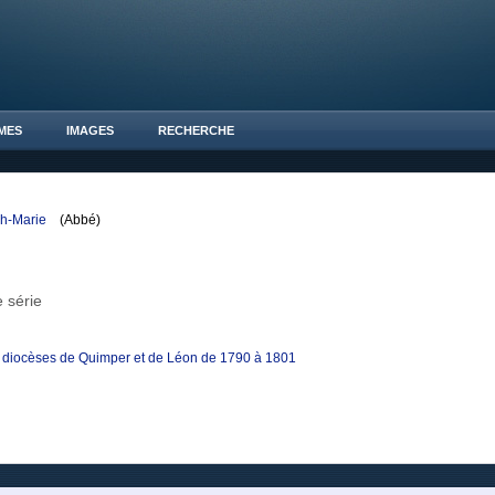
MES
IMAGES
RECHERCHE
ph-Marie
(Abbé)
 série
es diocèses de Quimper et de Léon de 1790 à 1801