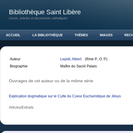
Bibliothèque Saint Libère
Livres, articles et documents catholiques
ACCUEIL
LA BIBLIOTHÈQUE
THÈMES
IMAGES
REC
Auteur
Lepidi, Albert
(Rme P., O. P.)
Biographie
Maître du Sacré Palais
Ouvrages de cet auteur ou de la même série
Explication dogmatique sur le Culte du Coeur Eucharistique de Jésus
Articles/Extraits