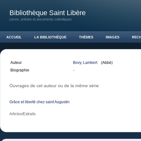
Bibliothèque Saint Libère
Livres, articles et documents catholiques
ACCUEIL
LA BIBLIOTHÈQUE
THÈMES
IMAGES
REC
Auteur
Bovy, Lambert
(Abbé)
Biographie
-
Ouvrages de cet auteur ou de la même série
Grâce et liberté chez saint Augustin
Articles/Extraits