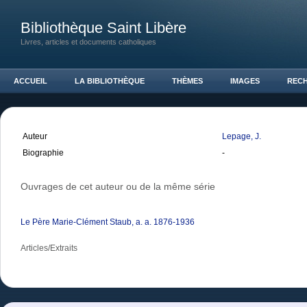
Bibliothèque Saint Libère
Livres, articles et documents catholiques
ACCUEIL
LA BIBLIOTHÈQUE
THÈMES
IMAGES
REC
Auteur
Lepage, J.
Biographie
-
Ouvrages de cet auteur ou de la même série
Le Père Marie-Clément Staub, a. a. 1876-1936
Articles/Extraits