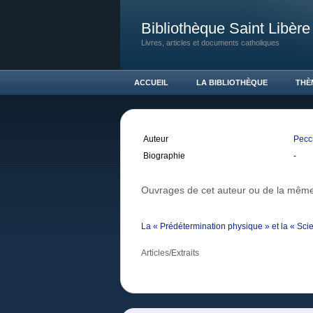
Bibliothèque Saint Libère
Livres, articles et documents catholiques
ACCUEIL
LA BIBLIOTHÈQUE
THÈ
Auteur
Pecci
Biographie
-
Ouvrages de cet auteur ou de la même
La « Prédétermination physique » et la « Sc
Articles/Extraits