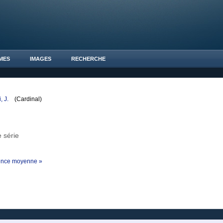
MES
IMAGES
RECHERCHE
, J.
(Cardinal)
 série
ience moyenne »