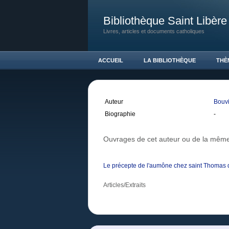
Bibliothèque Saint Libère
Livres, articles et documents catholiques
ACCUEIL
LA BIBLIOTHÈQUE
THÈ
Auteur
Bouvi
Biographie
-
Ouvrages de cet auteur ou de la même
Le précepte de l'aumône chez saint Thomas 
Articles/Extraits