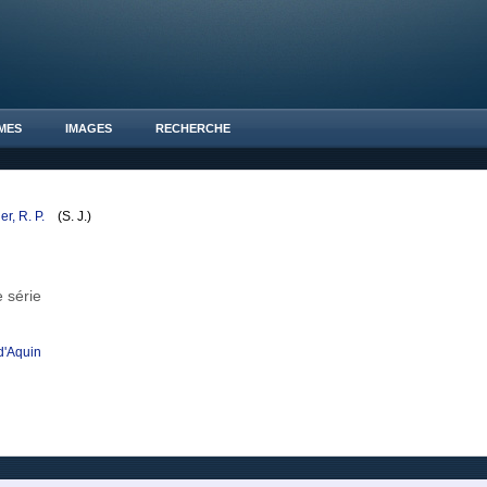
MES
IMAGES
RECHERCHE
er, R. P.
(S. J.)
 série
d'Aquin