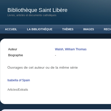
Bibliothèque Saint Libère
Livres, articles et documents catholiques
ACCUEIL
LA BIBLIOTHÈQUE
THÈMES
IMAGES
REC
Auteur
Walsh, William Thomas
Biographie
-
Ouvrages de cet auteur ou de la même série
Isabella of Spain
Articles/Extraits