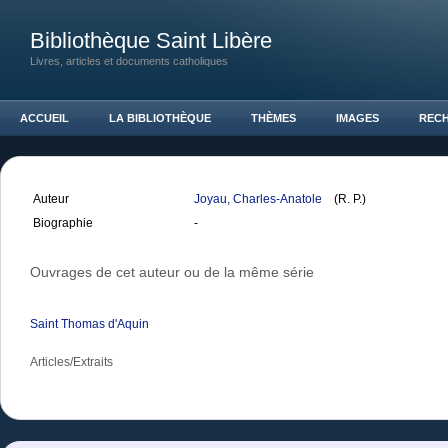
Bibliothèque Saint Libère
Livres, articles et documents catholiques
ACCUEIL
LA BIBLIOTHÈQUE
THÈMES
IMAGES
REC
Auteur
Joyau, Charles-Anatole
(R. P.)
Biographie
-
Ouvrages de cet auteur ou de la même série
Saint Thomas d'Aquin
Articles/Extraits