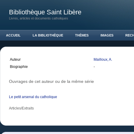
Bibliothèque Saint Libère
Livres, articles et documents catholiques
ACCUEIL
LA BIBLIOTHÈQUE
THÈMES
IMAGES
REC
Auteur
Mailloux, A.
Biographie
-
Ouvrages de cet auteur ou de la même série
Le petit arsenal du catholique
Articles/Extraits