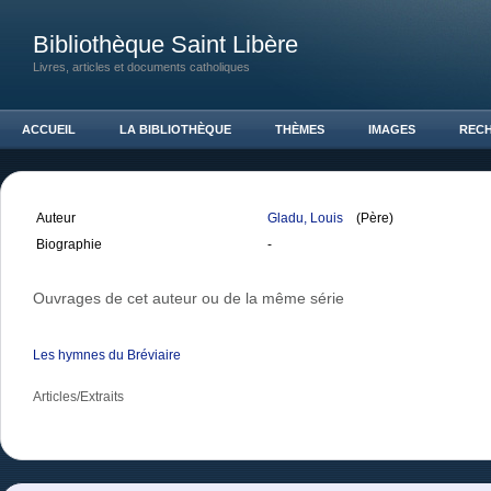
Bibliothèque Saint Libère
Livres, articles et documents catholiques
ACCUEIL
LA BIBLIOTHÈQUE
THÈMES
IMAGES
REC
Auteur
Gladu, Louis
(Père)
Biographie
-
Ouvrages de cet auteur ou de la même série
Les hymnes du Bréviaire
Articles/Extraits