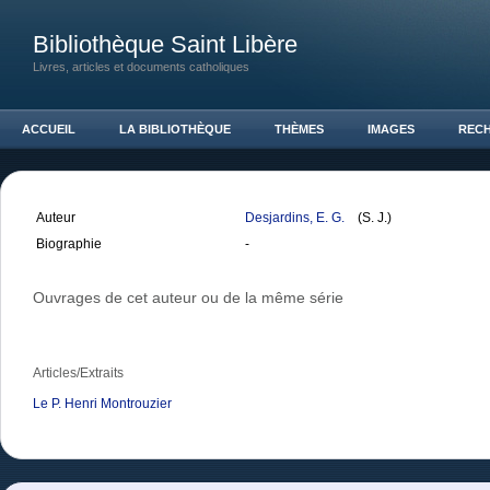
Bibliothèque Saint Libère
Livres, articles et documents catholiques
ACCUEIL
LA BIBLIOTHÈQUE
THÈMES
IMAGES
REC
Auteur
Desjardins, E. G.
(S. J.)
Biographie
-
Ouvrages de cet auteur ou de la même série
Articles/Extraits
Le P. Henri Montrouzier