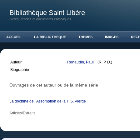
Bibliothèque Saint Libère
Livres, articles et documents catholiques
ACCUEIL
LA BIBLIOTHÈQUE
THÈMES
IMAGES
REC
Auteur
Renaudin, Paul
(R. P. D.)
Biographie
-
Ouvrages de cet auteur ou de la même série
La doctrine de l'Assomption de la T. S. Vierge
Articles/Extraits