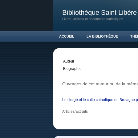
Bibliothèque Saint Libère
Livres, articles et documents catholiques
ACCUEIL
LA BIBLIOTHÈQUE
THÈ
Auteur
Biographie
Ouvrages de cet auteur ou de la même
Le clergé et le culte catholique en Bretagne p
Articles/Extraits