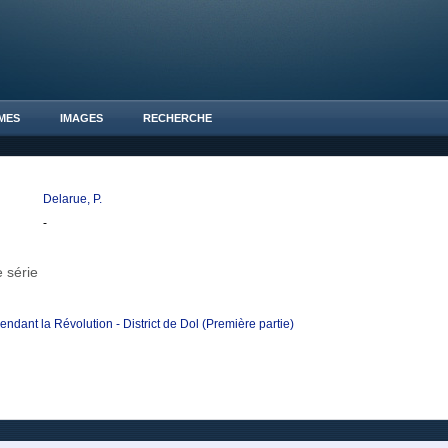
MES
IMAGES
RECHERCHE
Delarue, P.
-
 série
endant la Révolution - District de Dol (Première partie)