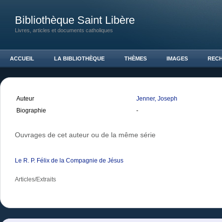
Bibliothèque Saint Libère
Livres, articles et documents catholiques
ACCUEIL
LA BIBLIOTHÈQUE
THÈMES
IMAGES
REC
Auteur
Jenner, Joseph
Biographie
-
Ouvrages de cet auteur ou de la même série
Le R. P. Félix de la Compagnie de Jésus
Articles/Extraits