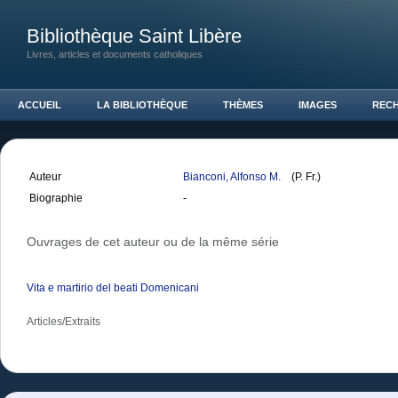
Bibliothèque Saint Libère
Livres, articles et documents catholiques
ACCUEIL
LA BIBLIOTHÈQUE
THÈMES
IMAGES
REC
Auteur
Bianconi, Alfonso M.
(P. Fr.)
Biographie
-
Ouvrages de cet auteur ou de la même série
Vita e martirio del beati Domenicani
Articles/Extraits