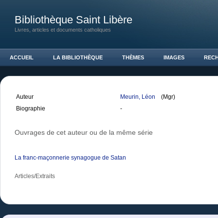
Bibliothèque Saint Libère
Livres, articles et documents catholiques
ACCUEIL
LA BIBLIOTHÈQUE
THÈMES
IMAGES
REC
Auteur
Meurin, Léon
(Mgr)
Biographie
-
Ouvrages de cet auteur ou de la même série
La franc-maçonnerie synagogue de Satan
Articles/Extraits